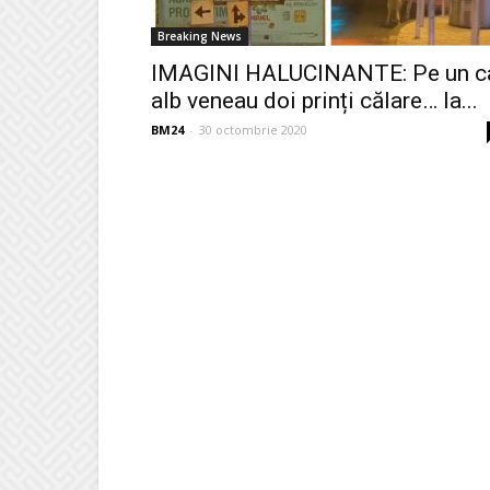
Breaking News
IMAGINI HALUCINANTE: Pe un c
alb veneau doi prinți călare… la...
BM24
-
30 octombrie 2020