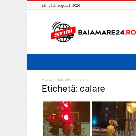
sâmbătă, august 8, 2026
Baia
Mare
24
Acasă
Etichete
Calare
Etichetă: calare