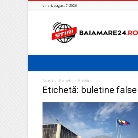
vineri, august 7, 2026
Baia
Mare
24
Acasă
Etichete
Buletine false
Etichetă: buletine false