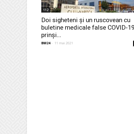
112
Doi sigheteni și un ruscovean cu
buletine medicale false COVID-1
prinşi...
BM24
-
11 mai 2021