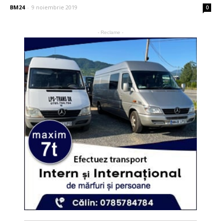
BM24
-
9 noiembrie 2019
0
- Reclame -