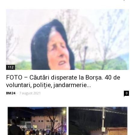
112
FOTO – Căutări disperate la Borșa. 40 de
voluntari, poliție, jandarmerie...
BM24
-
7 august 2021
0