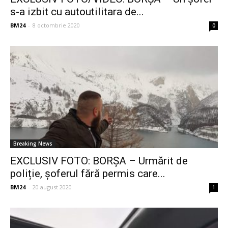
s-a izbit cu autoutilitara de...
BM24
-
8 octombrie 2020
0
Breaking News
EXCLUSIV FOTO: BORȘA – Urmărit de
poliție, șoferul fără permis care...
BM24
-
20 august 2020
1