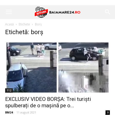
Acasă
Etichete
Borș
Etichetă: borș
112
EXCLUSIV VIDEO BORȘA: Trei turiști
spulberați de o mașină pe o...
BM24
-
11 august 2021
0