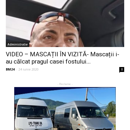
Administratie
VIDEO – MASCAȚII ÎN VIZITĂ- Mascații i-
au călcat pragul casei fostului...
BM24
-
24 iunie 2020
0
- Reclame -