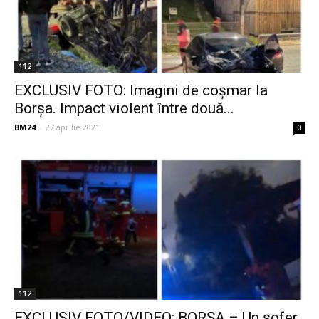
112
EXCLUSIV FOTO: Imagini de coșmar la
Borșa. Impact violent între două...
BM24
-
27 aprilie 2021
0
112
EXCLUSIV FOTO/VIDEO: BORȘA – Un șofer