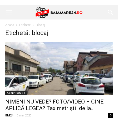
Acasă
Etichete
Blocaj
Etichetă: blocaj
Administratie
NIMENI NU VEDE? FOTO/VIDEO – CINE
APLICĂ LEGEA? Taximetriștii de la...
BM24
-
3 mai 2020
0