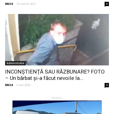
BM24
-
16 martie 2021
0
Administratie
INCONȘTIENȚĂ SAU RĂZBUNARE? FOTO
– Un bărbat și-a făcut nevoile la...
BM24
-
3 mai 2020
0
- Reclame -