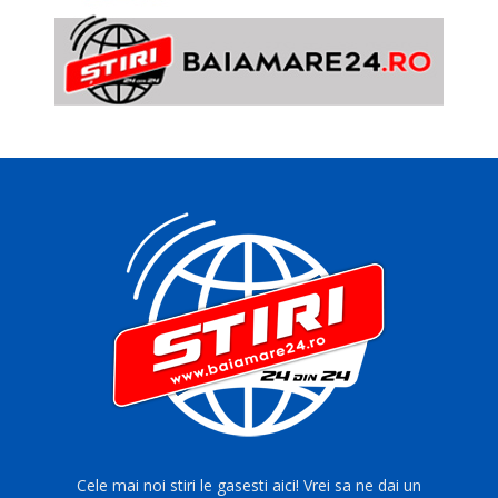
Cele mai noi stiri le gasesti aici! Vrei sa ne dai un