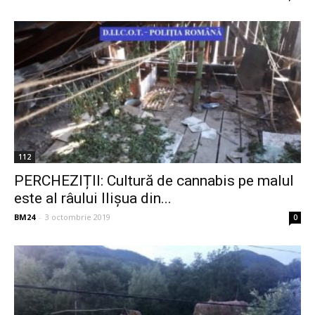
112
PERCHEZIȚII: Cultură de cannabis pe malul
este al râului Ilișua din...
BM24
-
3 octombrie 2019
0