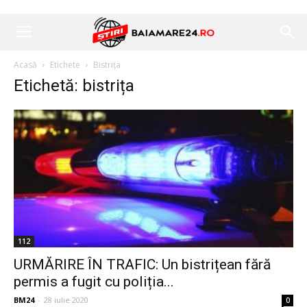
Acasă
Etichete
Bistrița
Etichetă: bistrița
112
URMĂRIRE ÎN TRAFIC: Un bistrițean fără
permis a fugit cu poliția...
BM24
-
28 iulie 2020
0