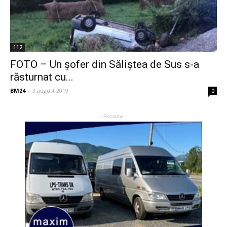
112
FOTO – Un șofer din Săliștea de Sus s-a
răsturnat cu...
BM24
-
3 august 2019
0
- Reclame -