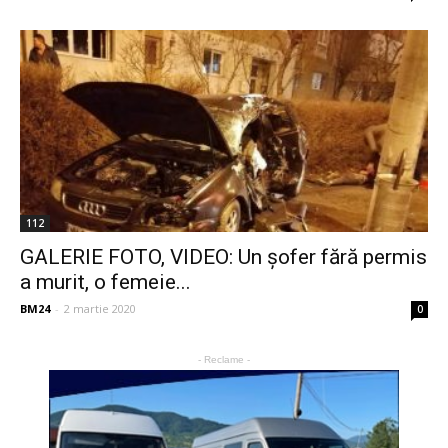
112
GALERIE FOTO, VIDEO: Un şofer fără permis
a murit, o femeie...
BM24
-
2 martie 2020
0
- Reclame -