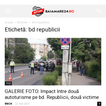
Acasă
Etichete
Bd republicii
Etichetă: bd republicii
112
GALERIE FOTO: Impact între două
autoturisme pe bd. Republicii, două victime
BM24
-
22 mai 2021
0