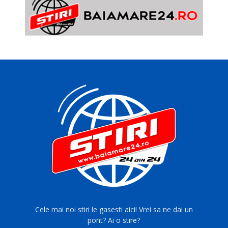
Cele mai noi stiri le gasesti aici! Vrei sa ne dai un
pont? Ai o stire?