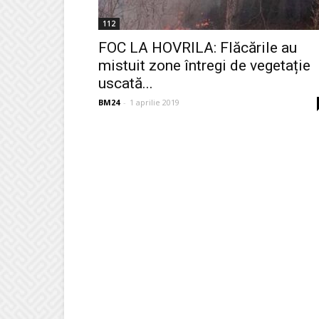
112
FOC LA HOVRILA: Flăcările au
mistuit zone întregi de vegetație
uscată...
BM24
-
1 aprilie 2019