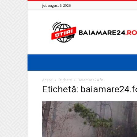
joi, august 6, 2026
Baia
Mare
24
Acasă
Etichete
Baiamare24.fo
Etichetă: baiamare24.f