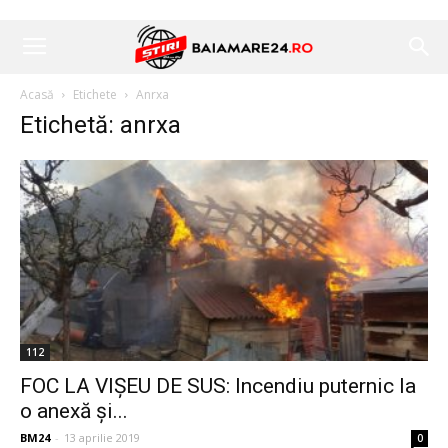
Acasă
Etichete
Anrxa
Etichetă: anrxa
112
FOC LA VIŞEU DE SUS: Incendiu puternic la
o anexă și...
BM24
-
13 aprilie 2019
0