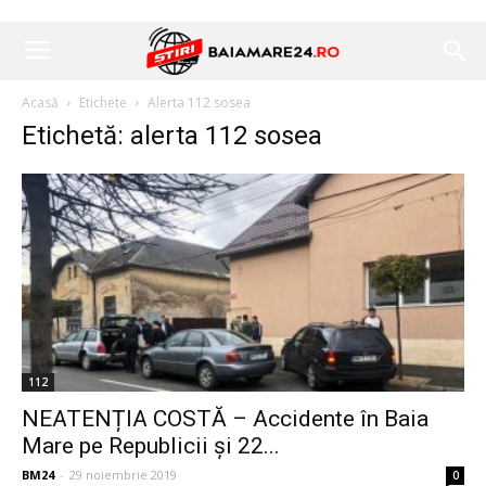
Acasă
Etichete
Alerta 112 sosea
Etichetă: alerta 112 sosea
112
NEATENȚIA COSTĂ – Accidente în Baia
Mare pe Republicii și 22...
BM24
-
29 noiembrie 2019
0