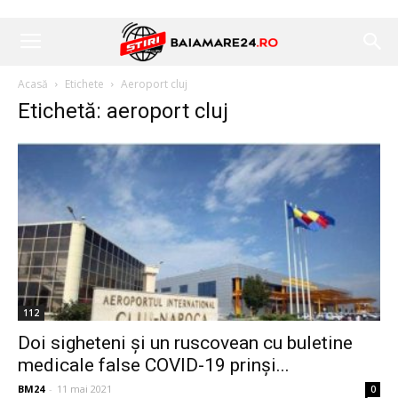
Acasă
Etichete
Aeroport cluj
Etichetă: aeroport cluj
112
Doi sigheteni și un ruscovean cu buletine
medicale false COVID-19 prinşi...
BM24
-
11 mai 2021
0