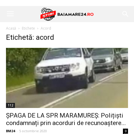
Acasă
Etichete
Acord
Etichetă: acord
112
ȘPAGA DE LA SPR MARAMUREȘ: Polițiști
condamnați prin acorduri de recunoaștere...
BM24
-
5 octombrie 2020
0