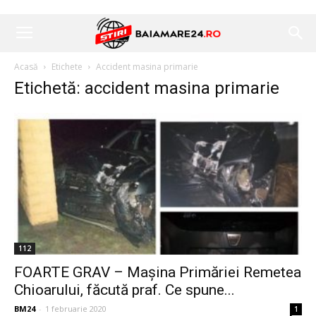
Acasă
Etichete
Accident masina primarie
Etichetă: accident masina primarie
112
FOARTE GRAV – Mașina Primăriei Remetea
Chioarului, făcută praf. Ce spune...
BM24
-
1 februarie 2020
1