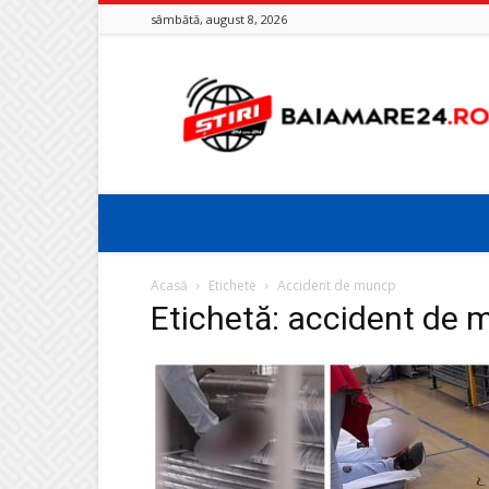
sâmbătă, august 8, 2026
Baia
Mare
24
Acasă
Etichete
Accident de muncp
Etichetă: accident de