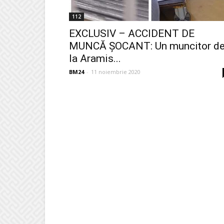
112
EXCLUSIV – ACCIDENT DE
MUNCĂ ȘOCANT: Un muncitor d
la Aramis...
BM24
-
11 noiembrie 2020