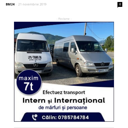
BM24
-
21 noiembrie 2019
0
- Reclame -