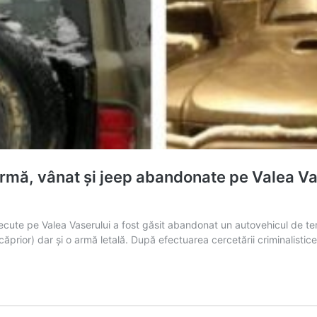
ă, vânat și jeep abandonate pe Valea Vase
 trecute pe Valea Vaserului a fost găsit abandonat un autovehicul de te
căprior) dar și o armă letală. După efectuarea cercetării criminalistice