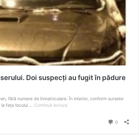
rului. Doi suspecți au fugit în pădure
ren, fără numere de înmatriculare. În interior, conform surselor
FOTO
 la fața locului …
Continuă lectura
EXCLUSIV:
POLIȚIA
comentarii
0
ÎN
ALERTĂ
–