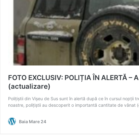
FOTO EXCLUSIV: POLIȚIA ÎN ALERTĂ – Arm
(actualizare)
Polițiștii din Vișeu de Sus sunt în alertă după ce în cursul nopții
noastre, polițiștii au descoperit o importantă cantitate de vânat (
Baia Mare 24