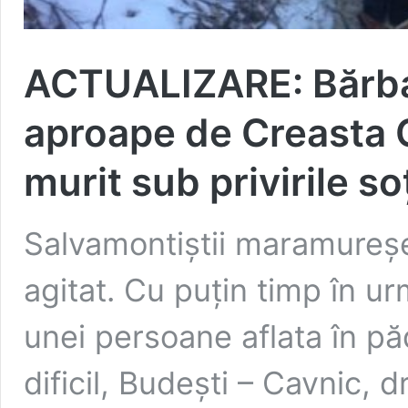
ACTUALIZARE: Bărbat
aproape de Creasta C
murit sub privirile so
Salvamontiştii maramureş
agitat. Cu puţin timp în urm
unei persoane aflata în pă
dificil, Budești – Cavnic,