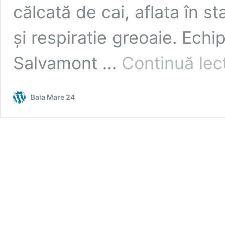
călcată de cai, aflata în s
și respiratie greoaie. Echi
Salvamont …
Continuă lec
Baia Mare 24