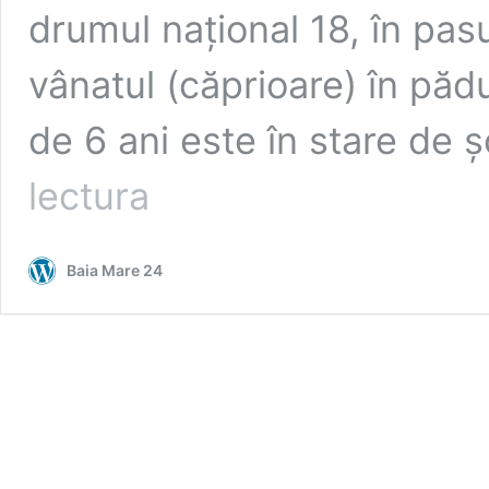
drumul național 18, în pas
vânatul (căprioare) în pădu
de 6 ani este în stare de 
ACTUALIZARE
lectura
3
/
IMAGINI
Baia Mare 24
HALUCINANTE
LA
BORȘA:
Câine
împușcat
sub
privirile
îngrozite
ale
unui