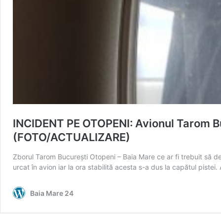
INCIDENT PE OTOPENI: Avionul Tarom Buc
(FOTO/ACTUALIZARE)
Zborul Tarom București Otopeni – Baia Mare ce ar fi trebuit să d
urcat în avion iar la ora stabilită acesta s-a dus la capătul pist
Baia Mare 24