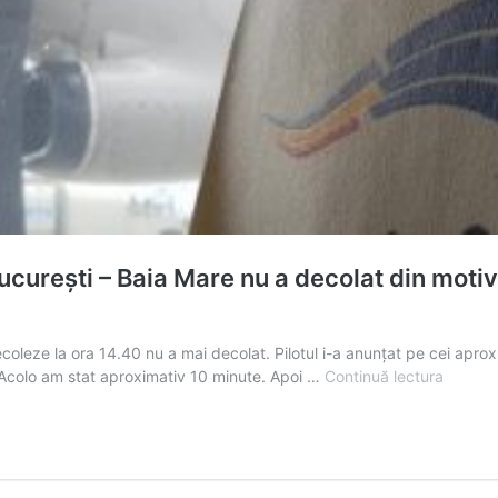
urești – Baia Mare nu a decolat din moti
ecoleze la ora 14.40 nu a mai decolat. Pilotul i-a anunțat pe cei apr
INCID
ei. Acolo am stat aproximativ 10 minute. Apoi …
Continuă lectura
PE
OTOPE
Avionul
Tarom
Bucureș