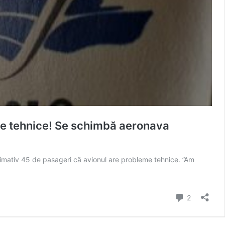
ve tehnice! Se schimbă aeronava
oximativ 45 de pasageri că avionul are probleme tehnice. ”Am
ENT
NI:
comentarii
2
ti