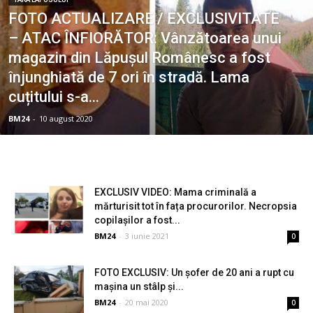
FOTO ACTUALIZARE / EXCLUSIVITATE
– ATAC ÎNFIORĂTOR: Vânzătoarea unui
magazin din Lăpușul Românesc a fost
înjunghiată de 7 ori în stradă. Lama
cuțitului s-a...
BM24
-
10 august 2020
EXCLUSIV VIDEO: Mama criminală a
mărturisit tot în fața procurorilor. Necropsia
copilașilor a fost...
BM24
-
3 iunie 2021
0
FOTO EXCLUSIV: Un șofer de 20 ani a rupt cu
mașina un stâlp și...
BM24
-
20 mai 2020
0