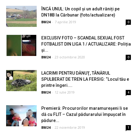
ÎNCĂ UNUL: Un copil și un adult răniți pe
DN18B la Cărbunar (foto/actualizare)
BM24
-
7 aprilie 2019
0
EXCLUSIV FOTO – SCANDAL SEXUAL FOST
FOTBALIST DIN LIGA 1 / ACTUALIZARE: Poliția
și...
BM24
-
23 octombrie 2020
0
LACRIMI PENTRU DĂNUŢ, TÂNĂRUL
SPULBERAT DE TREN LA FERSIG: “Locul tău e
printre îngeri....
BM24
-
12 iulie 2019
4
Premieră: Procurorilor maramureșeni li se
dă cu FLIT – Cazul pădurarului împușcat în
pădure...
BM24
-
22 noiembrie 2019
1