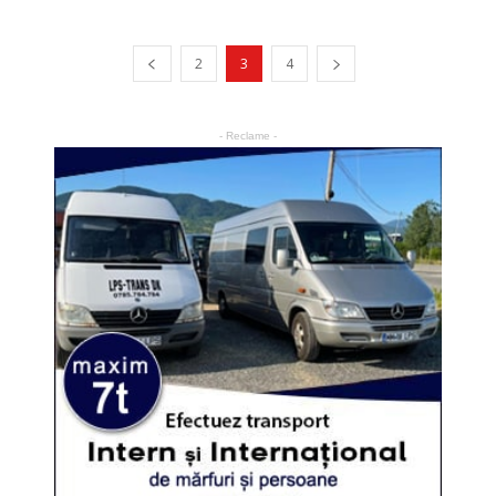
2
3
4
- Reclame -