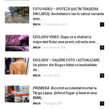
FOTO/VIDEO – IPOTEZĂ ȘOC ÎN TRAGEDIA
DIN LĂPUȘ: Anchetatorii iau în calcul varianta
unei...
BM24
-
17 octombrie 2019
1
EXCLUSIV VIDEO: Dupa ce a chefuit la
majoratul fiului unui preot, odrasla unui...
BM24
-
4 octombrie 2020
0
EXCLUSIV – GALERIE FOTO / ACTUALIZARE:
Un păstor din Rogoz bătut cu bestialitate
de...
BM24
-
10 iulie 2019
0
PREMIERĂ: Biciclist accidentat mortal la
Târgu Lăpuș. Șoferul fugar și beat al unui
BMW,...
BM24
-
17 august 2019
1