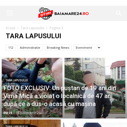
Acasă
Tara Lapusului
Pagina 3
TARA LAPUSULUI
112
Administratie
Breaking News
Eveniment
TARA LAPUSULUI
FOTO EXCLUSIV: Un puștan de 19 ani din
Vima Mică a violat o localnică de 47 ani
după ce a dus-o acasă cu mașina
BM24
-
16 octombrie 2020
TARA LAPUSULUI