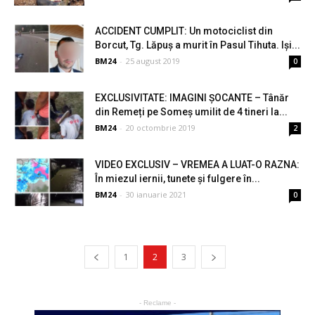
ACCIDENT CUMPLIT: Un motociclist din
Borcut, Tg. Lăpuș a murit în Pasul Tihuta. Iși...
BM24
-
25 august 2019
0
EXCLUSIVITATE: IMAGINI ȘOCANTE – Tânăr
din Remeți pe Someș umilit de 4 tineri la...
BM24
-
20 octombrie 2019
2
VIDEO EXCLUSIV – VREMEA A LUAT-O RAZNA:
În miezul iernii, tunete și fulgere în...
BM24
-
30 ianuarie 2021
0
1
2
3
- Reclame -