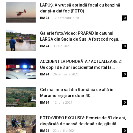
LĂPUȘ: A vrut să aprindă focul cu benzină
dar și-a dat foc (FOTO)
BM24
-
12 octombrie 2019
0
Galerie foto/video: PRĂPĂD în cătunul
LARGA din Suciu de Sus. A fost cod roșu...
BM24
-
3 iulie 2020
0
ACCIDENT LA PONORÂTA / ACTUALIZARE 2:
Un copil de 3 ani accidentat mortal la...
BM24
-
26 ianuarie 2020
0
Cel mai mic sat din România se află în
Maramureş şi are doar 40...
BM24
-
12 iulie 2021
0
FOTO/VIDEO EXCLUSIV: Femeie de 81 de ani,
dispărută de acasă de două zile, găsită...
BM24
-
20 aprilie 2021
0