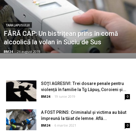
TARA LAPUSULUI
FĂRĂ CAP: Un bistrițean prins în comă
alcoolică la volan în Suciu de Sus
BM24
-
26 august 2019
SOŢI AGRESIVI: Trei dosare penale pentru
violență în familie la Tg Lăpuș, Coroieni și...
BM24
-
19 iunie 2019
0
A FOST PRINS: Criminalul și victima au băut
împreună la tăiat de lemne. Află...
BM24
-
6 martie 2021
0