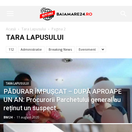
Acasă
Tara Lapusului
Pagina 2
TARA LAPUSULUI
112
Administratie
Breaking News
Eveniment
TARA LAPUSULUI
PĂDURAR ÎMPUȘCAT – DUPĂ APROAPE
UN AN: Procurorii Parchetului general au
reținut un suspect
BM24
-
11 august 2020