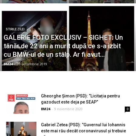
STIRILE ZILEI
GALERIE FOTO EXCLUSIV – SIGHET: Un
tânăr de 22 ani a murit după ce s-a izbit
cu BMW-ul de un stâlp. Ar fi avut...
BM24
-
19 octombrie 2019
Gheorghe Șimon (PSD): ”Licitația pentru
gazoduct este deja pe SEAP”
BM24
-
9 noiembrie 2020
0
Gabriel Zetea (PSD): ”Guvernul lui Iohannis
este mai rău decât coronavirusul și trebuie