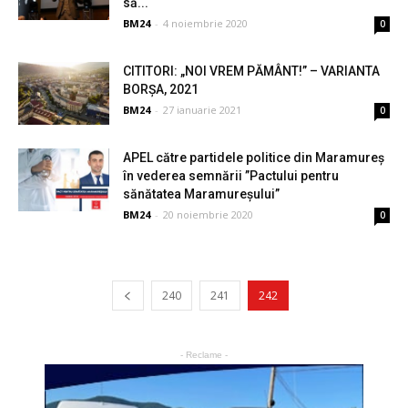
să...
BM24
-
4 noiembrie 2020
0
CITITORI: „NOI VREM PĂMÂNT!” – VARIANTA
BORȘA, 2021
BM24
-
27 ianuarie 2021
0
APEL către partidele politice din Maramureș
în vederea semnării ”Pactului pentru
sănătatea Maramureșului”
BM24
-
20 noiembrie 2020
0
240
241
242
- Reclame -