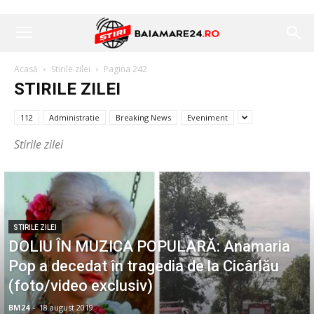
Acasă
Stirile zilei
Pagina 242
STIRILE ZILEI
112
Administratie
Breaking News
Eveniment
Stirile zilei
STIRILE ZILEI
DOLIU ÎN MUZICA POPULARĂ: Anamaria
Pop a decedat în tragedia de la Cicârlău
(foto/video exclusiv)
BM24
-
18 august 2019