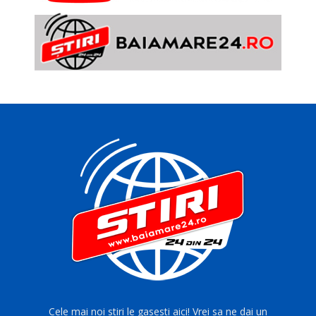
Cele mai noi stiri le gasesti aici! Vrei sa ne dai un