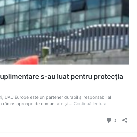
imentare s-au luat pentru protecția
i, UAC Europe este un partener durabil și responsabil al
UAC
ră a rămas aproape de comunitate și …
Continuă lectura
DUMBRĂVIȚA
CONFIRMĂ
comentarii
0
CELE
5
CAZURI