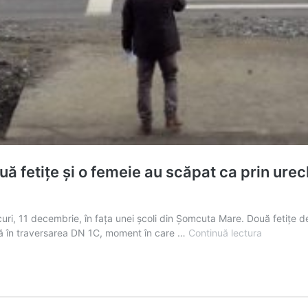
etițe și o femeie au scăpat ca prin urech
curi, 11 decembrie, în fața unei școli din Șomcuta Mare. Două fetițe 
EXCLUSIV
eră în traversarea DN 1C, moment în care …
Continuă lectura
/
LA
UN
PAS
DE