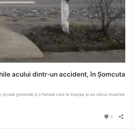
ile acului dintr-un accident, în Șomcuta
de școală generală și o femeie care le însoțea și-au văzut moartea
comentari
1