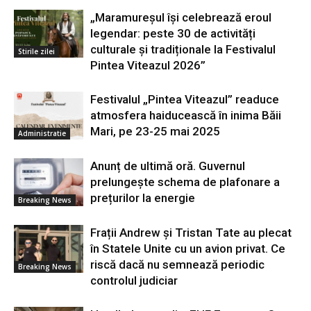
„Maramureșul își celebrează eroul
legendar: peste 30 de activități
culturale și tradiționale la Festivalul
Stirile zilei
Pintea Viteazul 2026”
Festivalul „Pintea Viteazul” readuce
atmosfera haiducească în inima Băii
Mari, pe 23-25 mai 2025
Administratie
Anunț de ultimă oră. Guvernul
prelungește schema de plafonare a
prețurilor la energie
Breaking News
Frații Andrew și Tristan Tate au plecat
în Statele Unite cu un avion privat. Ce
riscă dacă nu semnează periodic
Breaking News
controlul judiciar