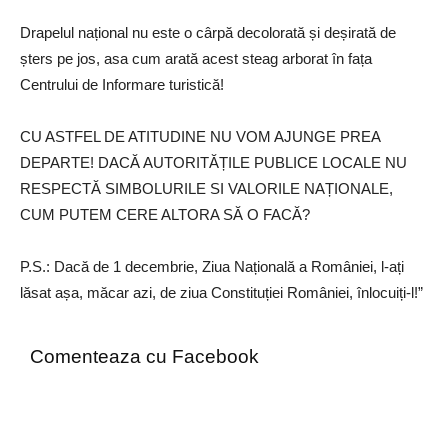
Drapelul național nu este o cârpă decolorată și deșirată de
șters pe jos, asa cum arată acest steag arborat în fața
Centrului de Informare turistică!
CU ASTFEL DE ATITUDINE NU VOM AJUNGE PREA
DEPARTE! DACĂ AUTORITĂȚILE PUBLICE LOCALE NU
RESPECTĂ SIMBOLURILE SI VALORILE NAȚIONALE,
CUM PUTEM CERE ALTORA SĂ O FACĂ?
P.S.: Dacă de 1 decembrie, Ziua Națională a României, l-ați
lăsat așa, măcar azi, de ziua Constituției României, înlocuiți-l!”
Comenteaza cu Facebook