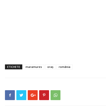
ETICHETE
maramures
oraș
românia