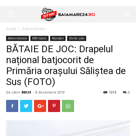
Acasă
Administratie
Administratie
MM Istoric
Monden
Stirile zilei
BĂTAIE DE JOC: Drapelul
național batjocorit de
Primăria orașului Săliștea de
Sus (FOTO)
De către
BM24
-
8 decembrie 2019
1313
0