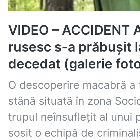
VIDEO – ACCIDENT AV
rusesc s-a prăbuşit l
decedat (galerie fot
O descoperire macabră a f
stână situată în zona Soci
trupul neînsuflețit al unui 
sosit o echipă de criminali