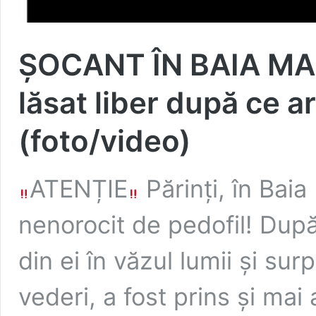
ȘOCANT ÎN BAIA MAR
lăsat liber după ce ar
(foto/video)
ATENȚIE
Părinți, în Bai
nenorocit de pedofil! După
din ei în văzul lumii și su
vederi, a fost prins și mai